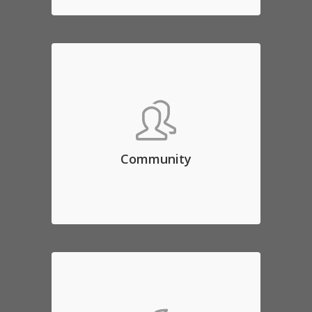
Community
Aenean commodo ligula eget
dolor. Aenean massa. Lorem
ipsum dolor sit amet, consec
tetuer adipis elit, aliquam eget
Community
nibh etl.
LOGIN TO FORUM
Customizations
Aenean commodo ligula eget