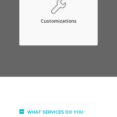
dolor. Aenean massa. Lorem
ipsum dolor sit amet, consec
tetuer adipis elit, aliquam eget
Customizations
nibh etl.
REQUEST QUOTE
WHAT SERVICES DO YOU