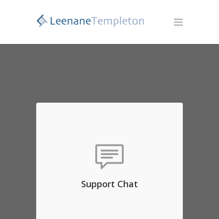
Support Chat
Aenean commodo ligula eget
dolor. Aenean massa. Lorem
ipsum dolor sit amet, consec
tetuer adipis elit, aliquam eget
Support Chat
nibh etl.
OPEN CHAT